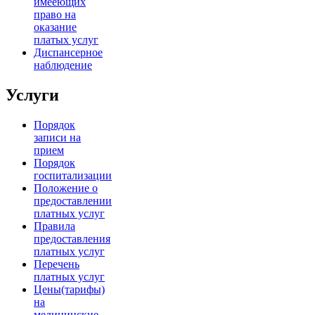
имееющих
право на
оказание
платых услуг
Диспансерное
наблюдение
Услуги
Порядок
записи на
прием
Порядок
госпитализации
Положение о
предоставлении
платных услуг
Правила
предоставления
платных услуг
Перечень
платных услуг
Цены(тарифы)
на
медицинские