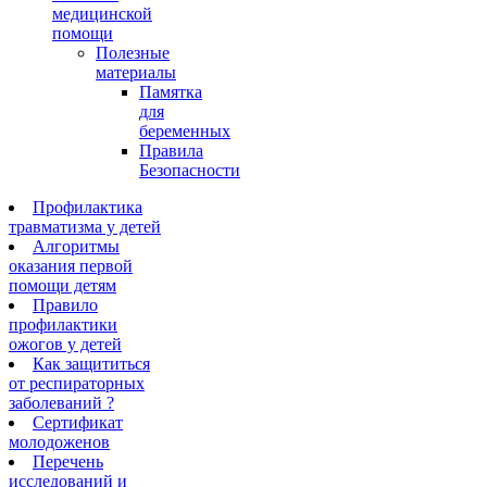
медицинской
помощи
Полезные
материалы
Памятка
для
беременных
Правила
Безопасности
Профилактика
травматизма у детей
Алгоритмы
оказания первой
помощи детям
Правило
профилактики
ожогов у детей
Как защититься
от респираторных
заболеваний ?
Сертификат
молодоженов
Перечень
исследований и