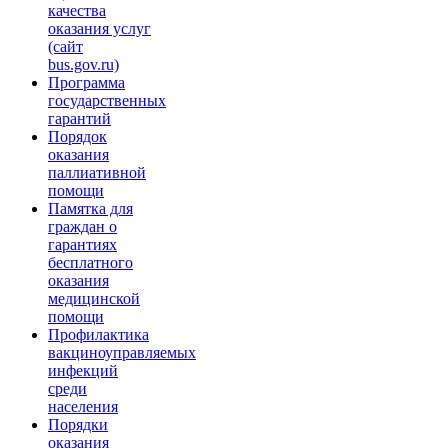
качества
оказания услуг
(сайт
bus.gov.ru)
Программа
государственных
гарантий
Порядок
оказания
паллиативной
помощи
Памятка для
граждан о
гарантиях
бесплатного
оказания
медицинской
помощи
Профилактика
вакциноуправляемых
инфекций
среди
населения
Порядки
оказания