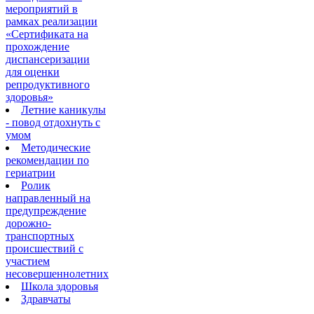
мероприятий в
рамках реализации
«Сертификата на
прохождение
диспансеризации
для оценки
репродуктивного
здоровья»
Летние каникулы
- повод отдохнуть с
умом
Методические
рекомендации по
гериатрии
Ролик
направленный на
предупреждение
дорожно-
транспортных
происшествий с
участием
несовершеннолетних
Школа здоровья
Здравчаты