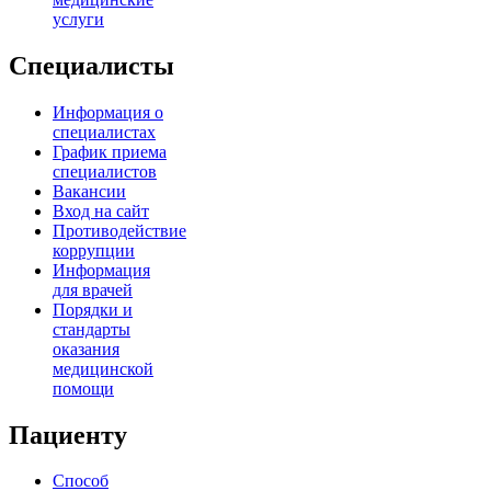
услуги
Специалисты
Информация о
специалистах
График приема
специалистов
Вакансии
Вход на сайт
Противодействие
коррупции
Информация
для врачей
Порядки и
стандарты
оказания
медицинской
помощи
Пациенту
Способ