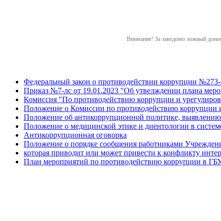
Внимание! За заведомо ложный донос 
Федеральный закон о противодействии коррупции №273-Ф
Приказ №7-лс от 19.01.2023 "Об утвелждении плана ме
Комиссия "По противодействию коррупции и урегулиров
Положение о Комиссии по противодействию коррупции и
Положение об антикоррупционной политике, выявлению 
Положение о медицинской этике и диентологии в систем
Антикоррупционная оговорка
Положение о порядке сообщения работниками Учреждени
которая приводит или может привести к конфликту инте
План мероприятий по противодействию коррупции в ГБ