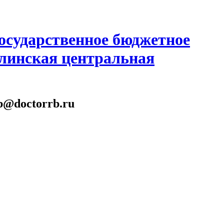
осударственное бюджетное
линская центральная
gb@doctorrb.ru