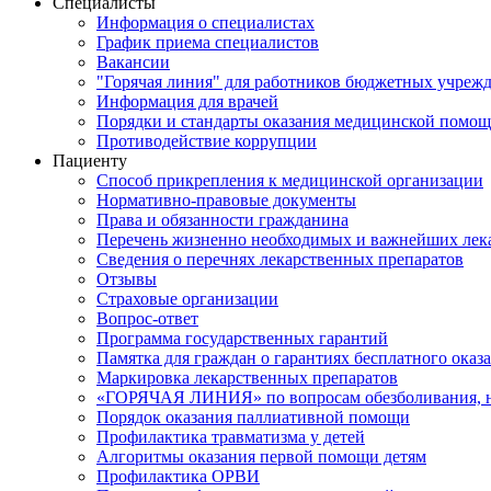
Специалисты
Информация о специалистах
График приема специалистов
Вакансии
"Горячая линия" для работников бюджетных учрежд
Информация для врачей
Порядки и стандарты оказания медицинской помо
Противодействие коррупции
Пациенту
Способ прикрепления к медицинской организации
Нормативно-правовые документы
Права и обязанности гражданина
Перечень жизненно необходимых и важнейших лек
Сведения о перечнях лекарственных препаратов
Отзывы
Страховые организации
Вопрос-ответ
Программа государственных гарантий
Памятка для граждан о гарантиях бесплатного ока
Маркировка лекарственных препаратов
«ГОРЯЧАЯ ЛИНИЯ» по вопросам обезболивания, н
Порядок оказания паллиативной помощи
Профилактика травматизма у детей
Алгоритмы оказания первой помощи детям
Профилактика ОРВИ