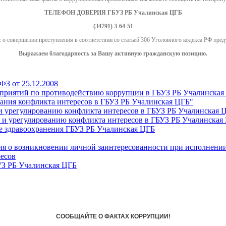
ТЕЛЕФОН ДОВЕРИЯ
ГБУЗ РБ Учалинская ЦГБ
(34791) 3-64-51
о совершении преступления в соответствии со статьей 306 Уголовного кодекса РФ пред
Выражаем благодарность за Вашу активную гражданскую позицию.
З от 25.12.2008
роприятий по противодействию коррупции в ГБУЗ РБ Учалинская
ания конфликта интересов в ГБУЗ РБ Учалинская ЦГБ"
 урегулированию конфликта интересов в ГБУЗ РБ Учалинская 
и урегулированию конфликта интересов в ГБУЗ РБ Учалинская
е здравоохранения ГБУЗ РБ Учалинская ЦГБ
я о возникновении личной заинтересованности при исполнении
ресов
УЗ РБ Учалинская ЦГБ
СООБЩАЙТЕ О ФАКТАХ КОРРУПЦИИ!