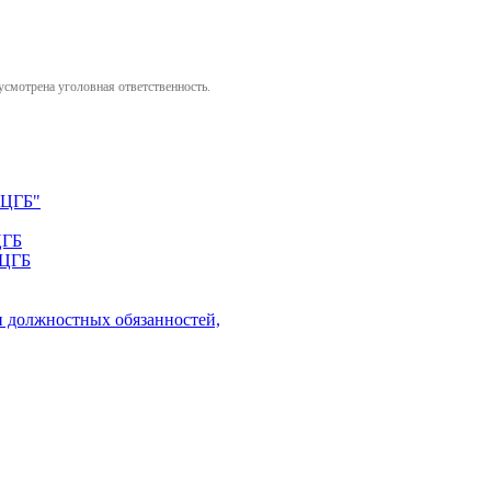
усмотрена уголовная ответственность.
 ЦГБ"
ЦГБ
 ЦГБ
 должностных обязанностей,