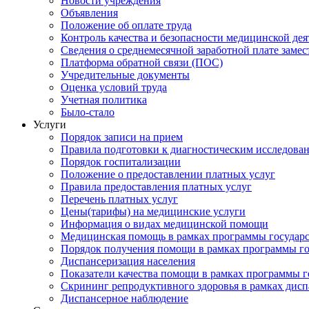
Новости учреждения
Объявления
Положение об оплате труда
Контроль качества и безопасности медицинской де
Сведения о среднемесячной заработной плате замест
Платформа обратной связи (ПОС)
Учредительные документы
Оценка условий труда
Учетная политика
Было-стало
Услуги
Порядок записи на прием
Правила подготовки к диагностическим исследова
Порядок госпитализации
Положение о предоставлении платных услуг
Правила предоставления платных услуг
Перечень платных услуг
Цены(тарифы) на медицинские услуги
Информация о видах медицинской помощи
Медицинская помощь в рамках программы государ
Порядок получения помощи в рамках программы го
Диспансеризация населения
Показатели качества помощи в рамках программы г
Скрининг репродуктивного здоровья в рамках дис
Диспансерное наблюдение