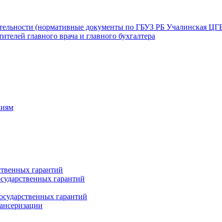
ятельности (нормативные документы по ГБУЗ РБ Учалинская ЦГ
ителей главного врача и главного бухгалтера
ниям
ственных гарантий
сударственных гарантий
осударственных гарантий
пансеризации