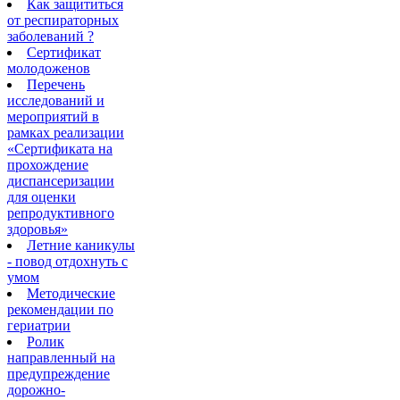
Как защититься
от респираторных
заболеваний ?
Сертификат
молодоженов
Перечень
исследований и
мероприятий в
рамках реализации
«Сертификата на
прохождение
диспансеризации
для оценки
репродуктивного
здоровья»
Летние каникулы
- повод отдохнуть с
умом
Методические
рекомендации по
гериатрии
Ролик
направленный на
предупреждение
дорожно-