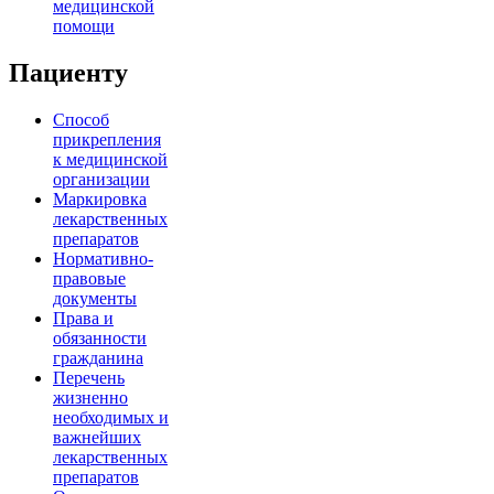
медицинской
помощи
Пациенту
Способ
прикрепления
к медицинской
организации
Маркировка
лекарственных
препаратов
Нормативно-
правовые
документы
Права и
обязанности
гражданина
Перечень
жизненно
необходимых и
важнейших
лекарственных
препаратов