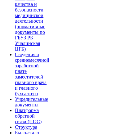
качества и
безопасности
медицинской
деятельности
(нормативные
документы по
ГБУЗ РБ
Учалинская
ЦГБ)
Сведения о
среднемесячной
заработной
плате
заместителей
главного врача
и главного
бухгалтера
Учредительные
документы
Платформа
обратной
связи (ПОС)
Структура
Было-стало