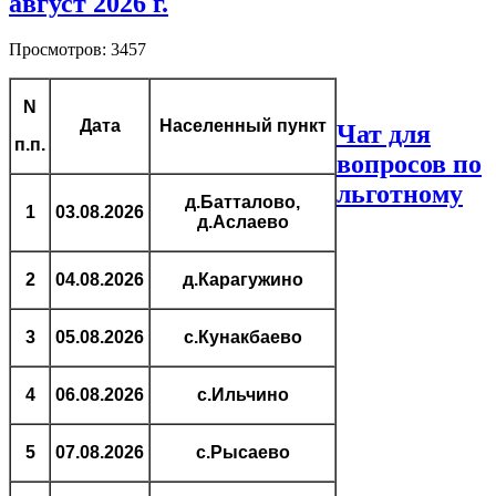
август 2026 г.
Просмотров: 3457
N
Дата
Населенный пункт
Чат для
п.п.
вопросов по
льготному
д.Батталово,
1
03.08.2026
д.Аслаево
2
04.08.2026
д.Карагужино
3
05.08.2026
с.Кунакбаево
4
06.08.2026
с.Ильчино
5
07.08.2026
с.Рысаево