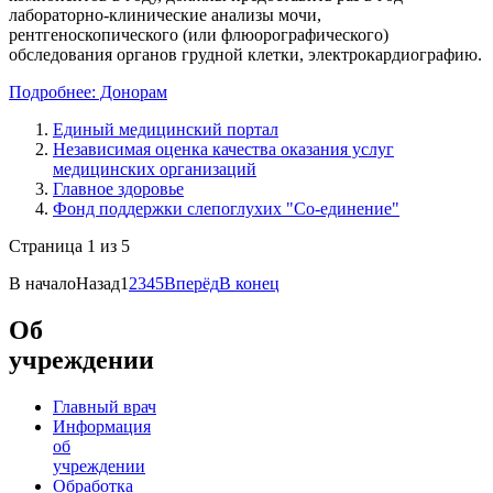
лабораторно-клинические анализы мочи,
рентгеноскопического (или флюорографического)
обследования органов грудной клетки, электрокардиографию.
Подробнее: Донорам
Единый медицинский портал
Независимая оценка качества оказания услуг
медицинских организаций
Главное здоровье
Фонд поддержки слепоглухих "Со-единение"
Страница 1 из 5
В начало
Назад
1
2
3
4
5
Вперёд
В конец
Об
учреждении
Главный врач
Информация
об
учреждении
Обработка