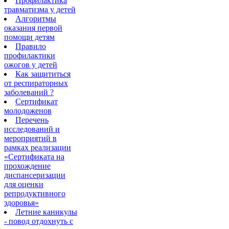
Профилактика
травматизма у детей
Алгоритмы
оказания первой
помощи детям
Правило
профилактики
ожогов у детей
Как защититься
от респираторных
заболеваний ?
Сертификат
молодоженов
Перечень
исследований и
мероприятий в
рамках реализации
«Сертификата на
прохождение
диспансеризации
для оценки
репродуктивного
здоровья»
Летние каникулы
- повод отдохнуть с