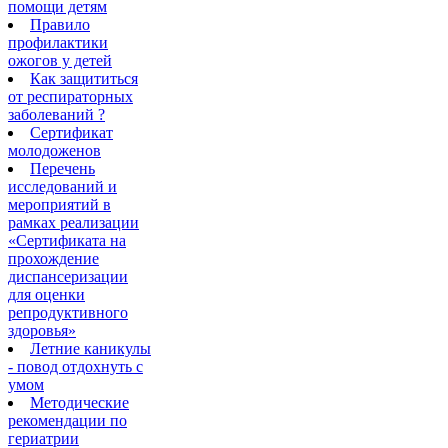
помощи детям
Правило
профилактики
ожогов у детей
Как защититься
от респираторных
заболеваний ?
Сертификат
молодоженов
Перечень
исследований и
мероприятий в
рамках реализации
«Сертификата на
прохождение
диспансеризации
для оценки
репродуктивного
здоровья»
Летние каникулы
- повод отдохнуть с
умом
Методические
рекомендации по
гериатрии