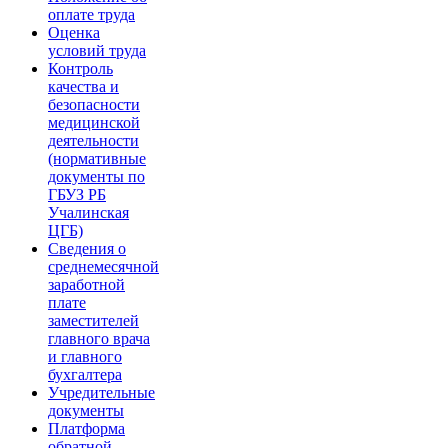
оплате труда
Оценка
условий труда
Контроль
качества и
безопасности
медицинской
деятельности
(нормативные
документы по
ГБУЗ РБ
Учалинская
ЦГБ)
Сведения о
среднемесячной
заработной
плате
заместителей
главного врача
и главного
бухгалтера
Учредительные
документы
Платформа
обратной