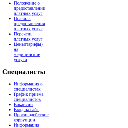
Положение о
предоставлении
платных услуг
Правила
предоставления
платных услуг
Перечень
платных услуг
Цены(тарифы)
на
медицинские
услуги
Специалисты
Информация о
специалистах
График приема
специалистов
Вакансии
Вход на сайт
Противодействие
коррупции
Информация