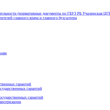
ятельности (нормативные документы по ГБУЗ РБ Учалинская ЦГ
ителей главного врача и главного бухгалтера
ниям
ственных гарантий
сударственных гарантий
осударственных гарантий
пансеризации