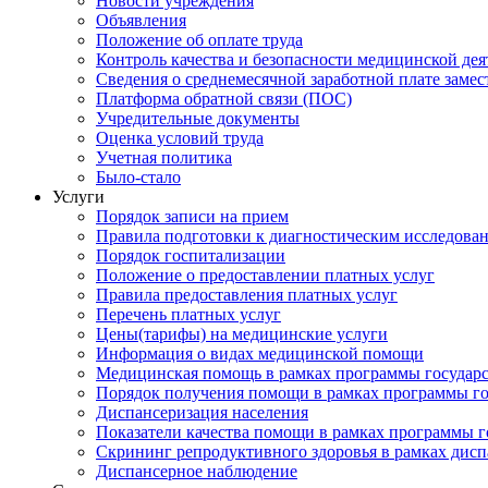
Новости учреждения
Объявления
Положение об оплате труда
Контроль качества и безопасности медицинской де
Сведения о среднемесячной заработной плате замест
Платформа обратной связи (ПОС)
Учредительные документы
Оценка условий труда
Учетная политика
Было-стало
Услуги
Порядок записи на прием
Правила подготовки к диагностическим исследова
Порядок госпитализации
Положение о предоставлении платных услуг
Правила предоставления платных услуг
Перечень платных услуг
Цены(тарифы) на медицинские услуги
Информация о видах медицинской помощи
Медицинская помощь в рамках программы государ
Порядок получения помощи в рамках программы го
Диспансеризация населения
Показатели качества помощи в рамках программы г
Скрининг репродуктивного здоровья в рамках дис
Диспансерное наблюдение