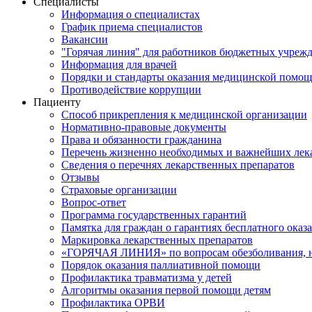
Специалисты
Информация о специалистах
График приема специалистов
Вакансии
"Горячая линия" для работников бюджетных учрежд
Информация для врачей
Порядки и стандарты оказания медицинской помо
Противодействие коррупции
Пациенту
Способ прикрепления к медицинской организации
Нормативно-правовые документы
Права и обязанности гражданина
Перечень жизненно необходимых и важнейших лек
Сведения о перечнях лекарственных препаратов
Отзывы
Страховые организации
Вопрос-ответ
Программа государственных гарантий
Памятка для граждан о гарантиях бесплатного ока
Маркировка лекарственных препаратов
«ГОРЯЧАЯ ЛИНИЯ» по вопросам обезболивания, н
Порядок оказания паллиативной помощи
Профилактика травматизма у детей
Алгоритмы оказания первой помощи детям
Профилактика ОРВИ