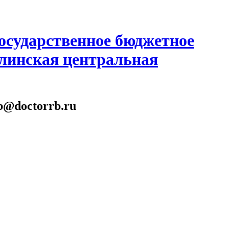
осударственное бюджетное
линская центральная
gb@doctorrb.ru