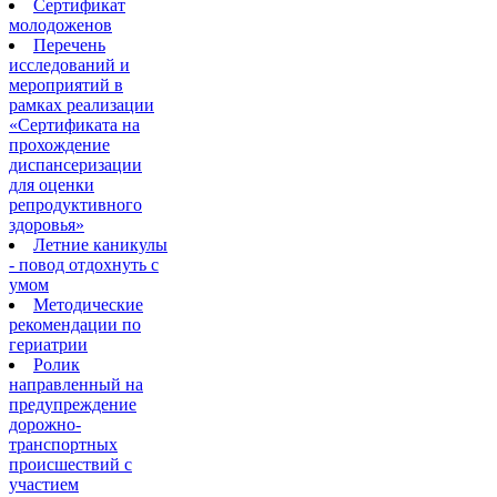
Сертификат
молодоженов
Перечень
исследований и
мероприятий в
рамках реализации
«Сертификата на
прохождение
диспансеризации
для оценки
репродуктивного
здоровья»
Летние каникулы
- повод отдохнуть с
умом
Методические
рекомендации по
гериатрии
Ролик
направленный на
предупреждение
дорожно-
транспортных
происшествий с
участием