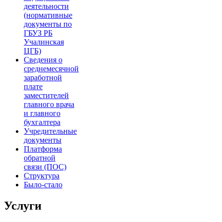
деятельности
(нормативные
документы по
ГБУЗ РБ
Учалинская
ЦГБ)
Сведения о
среднемесячной
заработной
плате
заместителей
главного врача
и главного
бухгалтера
Учредительные
документы
Платформа
обратной
связи (ПОС)
Структура
Было-стало
Услуги