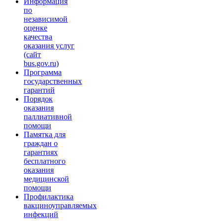
Информация
по
независимой
оценке
качества
оказания услуг
(сайт
bus.gov.ru)
Программа
государственных
гарантий
Порядок
оказания
паллиативной
помощи
Памятка для
граждан о
гарантиях
бесплатного
оказания
медицинской
помощи
Профилактика
вакциноуправляемых
инфекций