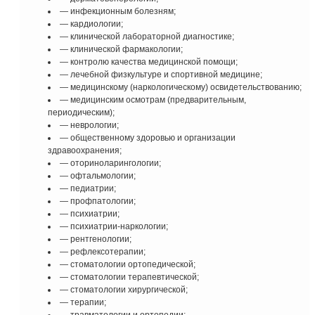
— инфекционным болезням;
— кардиологии;
— клинической лабораторной диагностике;
— клинической фармакологии;
— контролю качества медицинской помощи;
— лечебной физкультуре и спортивной медицине;
— медицинскому (наркологическому) освидетельствованию;
— медицинским осмотрам (предварительным,
периодическим);
— неврологии;
— общественному здоровью и организации
здравоохранения;
— оториноларингологии;
— офтальмологии;
— педиатрии;
— профпатологии;
— психиатрии;
— психиатрии-наркологии;
— рентгенологии;
— рефлексотерапии;
— стоматологии ортопедической;
— стоматологии терапевтической;
— стоматологии хирургической;
— терапии;