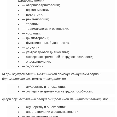
здравоохранения;
— оториноларингологии;
— офтальмологии;
— педиатрии;
— рентгенологии;
— терапии;
— травматологии и ортопедии;
— урологии;
— физиотерапии;
— функциональной диагностике;
— хирургии;
— ультразвуковой диагностике;
— экспертизе временной нетрудоспособности;
— эндокринологии;
— эндоскопии.
б) при осуществлении медицинской помощи женщинам в период
беременности, во время и после родов по:
— акушерству и гинекологии;
— экспертизе временной нетрудоспособности.
в) при осуществлении специализированной медицинской помощи по:
— акушерству и гинекологии;
— анестезиологии и реаниматологии;
— дерматовенерологии;