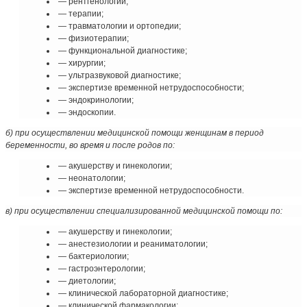
— рентгенологии;
— терапии;
— травматологии и ортопедии;
— физиотерапии;
— функциональной диагностике;
— хирургии;
— ультразвуковой диагностике;
— экспертизе временной нетрудоспособности;
— эндокринологии;
— эндоскопии.
б) при осуществлении медицинской помощи женщинам в период
беременности, во время и после родов по:
— акушерству и гинекологии;
— неонатологии;
— экспертизе временной нетрудоспособности.
в) при осуществлении специализированной медицинской помощи по:
— акушерству и гинекологии;
— анестезиологии и реаниматологии;
— бактериологии;
— гастроэнтерологии;
— диетологии;
— клинической лабораторной диагностике;
— клинической фармакологии;