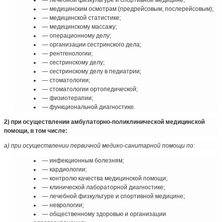
— лечебной физкультуре и спортивной медицине;
— медицинским осмотрам (предрейсовым, послерейсовым);
— медицинской статистике;
— медицинскому массажу;
— операционному делу;
— организации сестринского дела;
— рентгенологии;
— сестринскому делу;
— сестринскому делу в педиатрии;
— стоматологии;
— стоматологии ортопедической;
— физиотерапии;
— функциональной диагностике.
2) при осуществлении амбулаторно-поликлинической медицинской
помощи, в том числе:
а) при осуществлении первичной медико-санитарной помощи по:
— инфекционным болезням;
— кардиологии;
— контролю качества медицинской помощи;
— клинической лабораторной диагностике;
— лечебной физкультуре и спортивной медицине;
— неврологии;
— общественному здоровью и организации