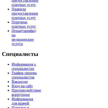
предоставлении
платных услуг
Правила
предоставления
платных услуг
Перечень
платных услуг
Цены(тарифы)
на
медицинские
услуги
Специалисты
Информация о
специалистах
График приема
специалистов
Вакансии
Вход на сайт
Противодействие
коррупции
Информация
для врачей
Порядки и