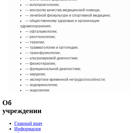
— колопроктологии;
— контролю качества медицинской помощи;
— лечебной физкультуре и спортивной медицине;
— общественному здоровью и организации
здравоохранения;
— офтальмологии;
— рентгенологии;
— терапии;
— травматологии и ортопедии;
— трансфузиологии;
— ультразвуковой диагностике;
— физиотерапии;
— функциональной диагностике;
— хирургии;
— экспертизе временной нетрудоспособности;
— эндокринологии;
— эндоскопии.
Об
учреждении
Главный врач
Информация