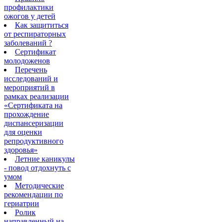
профилактики
ожогов у детей
Как защититься
от респираторных
заболеваний ?
Сертификат
молодоженов
Перечень
исследований и
мероприятий в
рамках реализации
«Сертификата на
прохождение
диспансеризации
для оценки
репродуктивного
здоровья»
Летние каникулы
- повод отдохнуть с
умом
Методические
рекомендации по
гериатрии
Ролик
направленный на