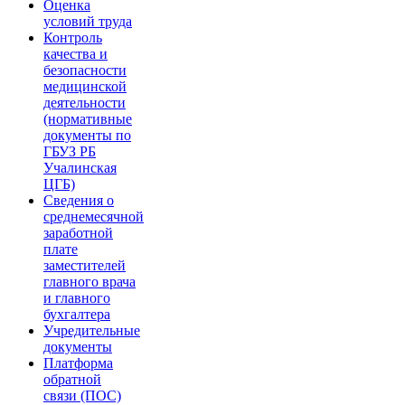
Оценка
условий труда
Контроль
качества и
безопасности
медицинской
деятельности
(нормативные
документы по
ГБУЗ РБ
Учалинская
ЦГБ)
Сведения о
среднемесячной
заработной
плате
заместителей
главного врача
и главного
бухгалтера
Учредительные
документы
Платформа
обратной
связи (ПОС)