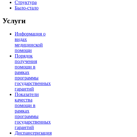
Структура
Было-стало
Услуги
Информация о
видах
медицинской
помощи
Порядок
получения
помощи в
рамках
программы
государственных
гарантий
Показатели
качества
помощи в
рамках
программы
государственных
гарантий
Диспансеризация