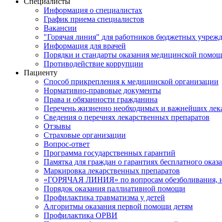
Специалисты
Информация о специалистах
График приема специалистов
Вакансии
"Горячая линия" для работников бюджетных учрежд
Информация для врачей
Порядки и стандарты оказания медицинской помо
Противодействие коррупции
Пациенту
Способ прикрепления к медицинской организации
Нормативно-правовые документы
Права и обязанности гражданина
Перечень жизненно необходимых и важнейших лек
Сведения о перечнях лекарственных препаратов
Отзывы
Страховые организации
Вопрос-ответ
Программа государственных гарантий
Памятка для граждан о гарантиях бесплатного ока
Маркировка лекарственных препаратов
«ГОРЯЧАЯ ЛИНИЯ» по вопросам обезболивания, н
Порядок оказания паллиативной помощи
Профилактика травматизма у детей
Алгоритмы оказания первой помощи детям
Профилактика ОРВИ