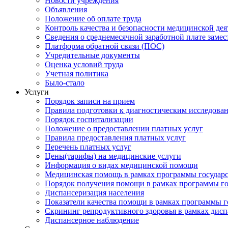
Новости учреждения
Объявления
Положение об оплате труда
Контроль качества и безопасности медицинской де
Сведения о среднемесячной заработной плате замест
Платформа обратной связи (ПОС)
Учредительные документы
Оценка условий труда
Учетная политика
Было-стало
Услуги
Порядок записи на прием
Правила подготовки к диагностическим исследова
Порядок госпитализации
Положение о предоставлении платных услуг
Правила предоставления платных услуг
Перечень платных услуг
Цены(тарифы) на медицинские услуги
Информация о видах медицинской помощи
Медицинская помощь в рамках программы государ
Порядок получения помощи в рамках программы го
Диспансеризация населения
Показатели качества помощи в рамках программы г
Скрининг репродуктивного здоровья в рамках дис
Диспансерное наблюдение