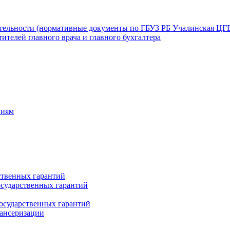
ятельности (нормативные документы по ГБУЗ РБ Учалинская ЦГ
ителей главного врача и главного бухгалтера
ниям
ственных гарантий
сударственных гарантий
осударственных гарантий
пансеризации