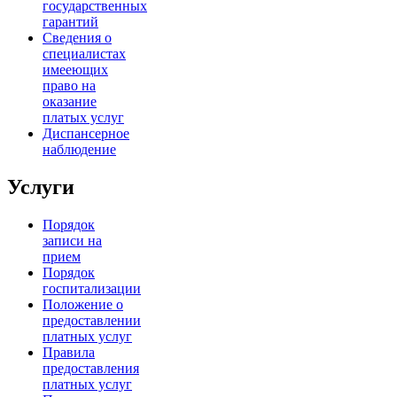
государственных
гарантий
Сведения о
специалистах
имееющих
право на
оказание
платых услуг
Диспансерное
наблюдение
Услуги
Порядок
записи на
прием
Порядок
госпитализации
Положение о
предоставлении
платных услуг
Правила
предоставления
платных услуг