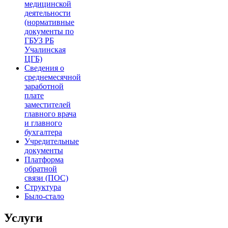
медицинской
деятельности
(нормативные
документы по
ГБУЗ РБ
Учалинская
ЦГБ)
Сведения о
среднемесячной
заработной
плате
заместителей
главного врача
и главного
бухгалтера
Учредительные
документы
Платформа
обратной
связи (ПОС)
Структура
Было-стало
Услуги