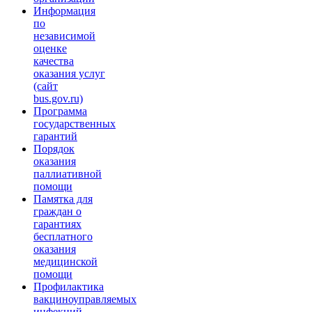
Информация
по
независимой
оценке
качества
оказания услуг
(сайт
bus.gov.ru)
Программа
государственных
гарантий
Порядок
оказания
паллиативной
помощи
Памятка для
граждан о
гарантиях
бесплатного
оказания
медицинской
помощи
Профилактика
вакциноуправляемых
инфекций