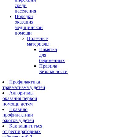
среди
населения
Порядки
оказания
медицинской
помощи
Полезные
материалы
Памятка
для
беременных
Правила
Безопасности
Профилактика
травматизма у детей
Алгоритмы
оказания первой
помощи детям
Правило
профилактики
ожогов у детей
Как защититься
от респираторных
заболеваний ?