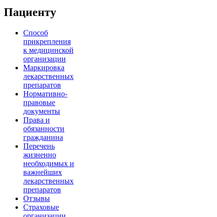
Пациенту
Способ
прикрепления
к медицинской
организации
Маркировка
лекарственных
препаратов
Нормативно-
правовые
документы
Права и
обязанности
гражданина
Перечень
жизненно
необходимых и
важнейших
лекарственных
препаратов
Отзывы
Страховые
организации