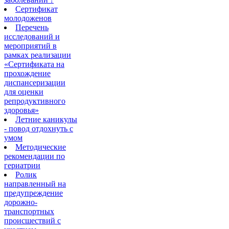
Сертификат
молодоженов
Перечень
исследований и
мероприятий в
рамках реализации
«Сертификата на
прохождение
диспансеризации
для оценки
репродуктивного
здоровья»
Летние каникулы
- повод отдохнуть с
умом
Методические
рекомендации по
гериатрии
Ролик
направленный на
предупреждение
дорожно-
транспортных
происшествий с