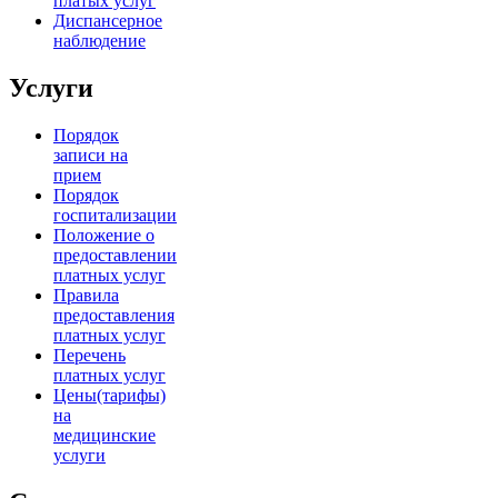
платых услуг
Диспансерное
наблюдение
Услуги
Порядок
записи на
прием
Порядок
госпитализации
Положение о
предоставлении
платных услуг
Правила
предоставления
платных услуг
Перечень
платных услуг
Цены(тарифы)
на
медицинские
услуги