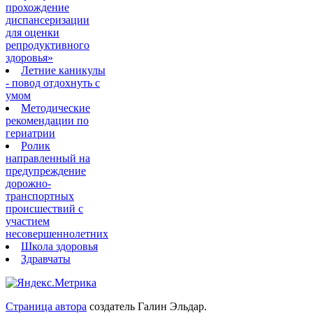
прохождение
диспансеризации
для оценки
репродуктивного
здоровья»
Летние каникулы
- повод отдохнуть с
умом
Методические
рекомендации по
гериатрии
Ролик
направленный на
предупреждение
дорожно-
транспортных
происшествий с
участием
несовершеннолетних
Школа здоровья
Здравчаты
Страница автора
создатель Галин Эльдар.