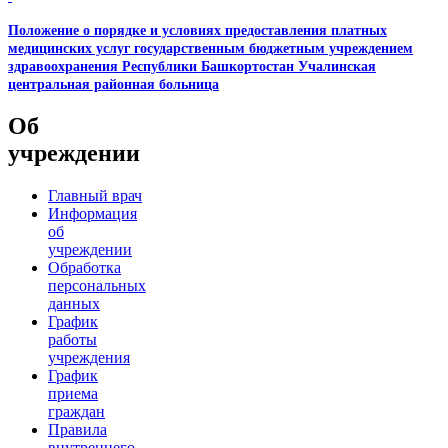
Положение о порядке и условиях предоставления платных
медицинских услуг государственным бюджетным учреждением
здравоохранения Республики Башкортостан Учалинская
центральная районная больница
Об
учреждении
Главный врач
Информация
об
учреждении
Обработка
персональных
данных
График
работы
учреждения
График
приема
граждан
Правила
внутреннего