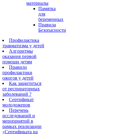
материалы
Памятка
для
беременных
Правила
Безопасности
Профилактика
травматизма у детей
Алгоритмы
оказания первой
помощи детям
Правило
профилактики
ожогов у детей
Как защититься
от респираторных
заболеваний ?
Сертификат
молодоженов
Перечень
исследований и
мероприятий в
рамках реализации
«Сертификата на