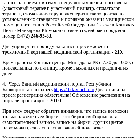
запись на прием к врачам–специалистам первичного звена
(участковый-терапевт, участковый-педиатр, стоматолог-
терапевт, стоматолог-хирург, акушер-гинеколог)согласно
установленных стандартов и порядков оказания медицинской
помощи населению Российской Федерации. Также в Контакт-
Центр Минздрава РБ можно позвонить, набрав городской
номер (3472)
246-93-83
.
Для упрощения процедуры записи просим,ввести
трехзначный код нашей медицинской организации -
210.
Время работы Контакт-центра Минздрава РБ с 7:30 до 19:00, с
понедельника по пятницу, кроме выходных и праздничных
дней.
4. Через Единый медицинский портал Республики
Башкортостан по адресу
https://rb.k-vrachu.ru
.Для записи на
прием регистрация обязательна! Обновление расписания на
портале происходит в 20:00.
При этом следует обратить внимание, что запись возможна
только на«зеленые» бирки – это бирки свободные для
самостоятельной записи, запись на бирки, других цветов
невозможна, согласно всплывающей подсказке.