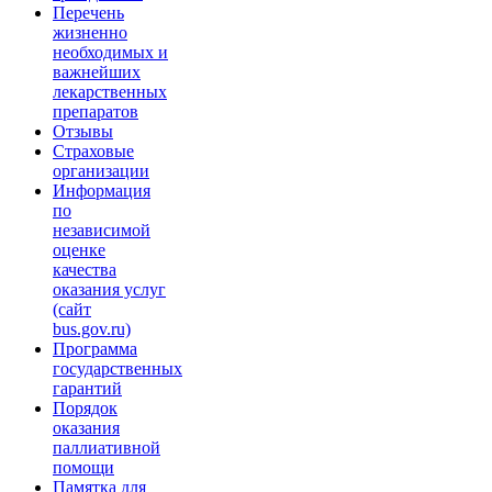
Перечень
жизненно
необходимых и
важнейших
лекарственных
препаратов
Отзывы
Страховые
организации
Информация
по
независимой
оценке
качества
оказания услуг
(сайт
bus.gov.ru)
Программа
государственных
гарантий
Порядок
оказания
паллиативной
помощи
Памятка для