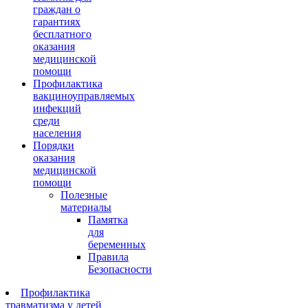
граждан о
гарантиях
бесплатного
оказания
медицинской
помощи
Профилактика
вакциноуправляемых
инфекций
среди
населения
Порядки
оказания
медицинской
помощи
Полезные
материалы
Памятка
для
беременных
Правила
Безопасности
Профилактика
травматизма у детей