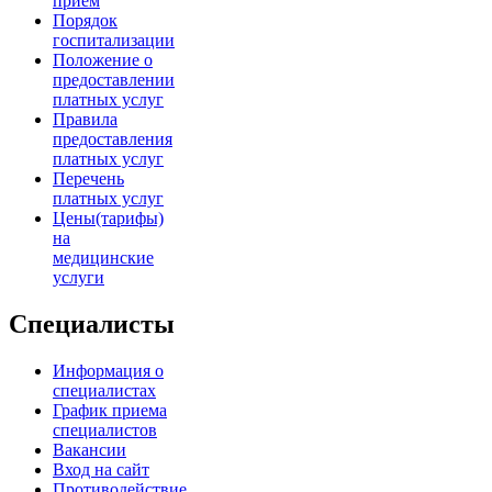
прием
Порядок
госпитализации
Положение о
предоставлении
платных услуг
Правила
предоставления
платных услуг
Перечень
платных услуг
Цены(тарифы)
на
медицинские
услуги
Специалисты
Информация о
специалистах
График приема
специалистов
Вакансии
Вход на сайт
Противодействие