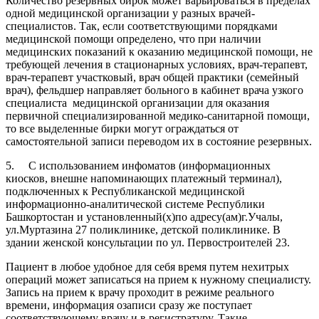
Количество резервных бирок может варьироваться в пределах
одной медицинской организации у разных врачей-
специалистов. Так, если соответствующими порядками
медицинской помощи определено, что при наличии
медицинских показаний к оказанию медицинской помощи, не
требующей лечения в стационарных условиях, врач-терапевт,
врач-терапевт участковый, врач общей практики (семейный
врач), фельдшер направляет больного в кабинет врача узкого
специалиста медицинской организации для оказания
первичной специализированной медико-санитарной помощи,
то все выделенные бирки могут ограждаться от
самостоятельной записи переводом их в состояние резервных.
5. С использованием инфоматов (информационных
киосков, внешне напоминающих платежный терминал),
подключенных к Республиканской медицинской
информационно-аналитической системе Республики
Башкортостан и установленный(х)по адресу(ам)г.Учалы,
ул.Муртазина 27 поликлинике, детской поликлинике. В
здании женской консультации по ул. Первостроителей 23.
Пациент в любое удобное для себя время путем нехитрых
операций может записаться на прием к нужному специалисту.
Запись на прием к врачу проходит в режиме реального
времени, информация озаписи сразу же поступает
соответствующему врачу и в регистратуру. Такие