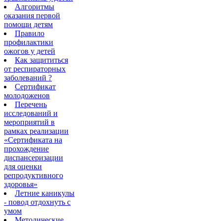
Алгоритмы
оказания первой
помощи детям
Правило
профилактики
ожогов у детей
Как защититься
от респираторных
заболеваний ?
Сертификат
молодоженов
Перечень
исследований и
мероприятий в
рамках реализации
«Сертификата на
прохождение
диспансеризации
для оценки
репродуктивного
здоровья»
Летние каникулы
- повод отдохнуть с
умом
Методические