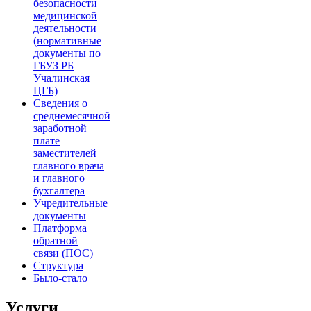
безопасности
медицинской
деятельности
(нормативные
документы по
ГБУЗ РБ
Учалинская
ЦГБ)
Сведения о
среднемесячной
заработной
плате
заместителей
главного врача
и главного
бухгалтера
Учредительные
документы
Платформа
обратной
связи (ПОС)
Структура
Было-стало
Услуги