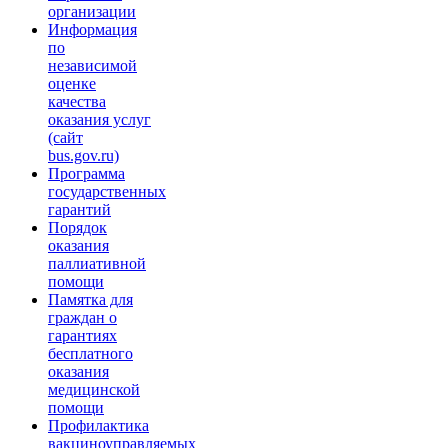
организации
Информация
по
независимой
оценке
качества
оказания услуг
(сайт
bus.gov.ru)
Программа
государственных
гарантий
Порядок
оказания
паллиативной
помощи
Памятка для
граждан о
гарантиях
бесплатного
оказания
медицинской
помощи
Профилактика
вакциноуправляемых