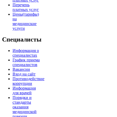
платных услуг
Перечень
платных услуг
Цены(тарифы)
на
медицинские
услуги
Специалисты
Информация о
специалистах
График приема
специалистов
Вакансии
Вход на сайт
Противодействие
коррупции
Информация
для врачей
Порядки и
стандарты
оказания
медицинской
помощи