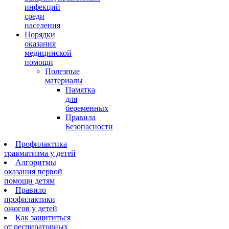
инфекций
среди
населения
Порядки
оказания
медицинской
помощи
Полезные
материалы
Памятка
для
беременных
Правила
Безопасности
Профилактика
травматизма у детей
Алгоритмы
оказания первой
помощи детям
Правило
профилактики
ожогов у детей
Как защититься
от респираторных