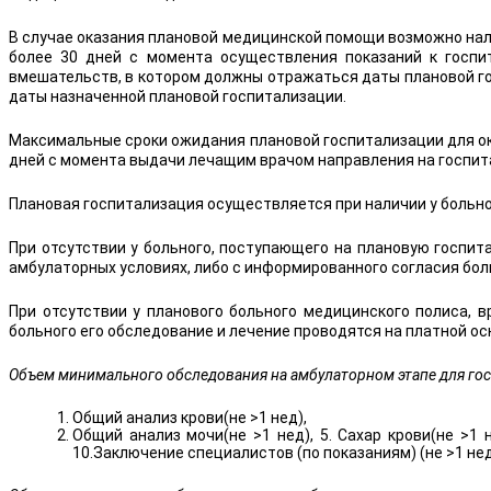
В случае оказания плановой медицинской помощи возможно нал
более 30 дней с момента осуществления показаний к госпи
вмешательств, в котором должны отражаться даты плановой го
даты назначенной плановой госпитализации.
Максимальные сроки ожидания плановой госпитализации для ок
дней с момента выдачи лечащим врачом направления на госпит
Плановая госпитализация осуществляется при наличии у больн
При отсутствии у больного, поступающего на плановую госпи
амбулаторных условиях, либо с информированного согласия бол
При отсутствии у планового больного медицинского полиса, 
больного его обследование и лечение проводятся на платной ос
Объем минимального обследования на амбулаторном этапе для гос
Общий анализ крови(не >1 нед),
Общий анализ мочи(не >1 нед), 5. Сахар крови(не >1 н
10.Заключение специалистов (по показаниям) (не >1 не