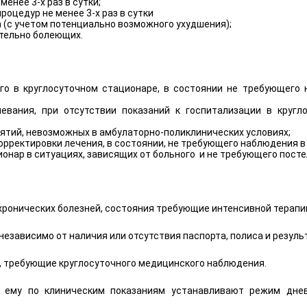
енее 3-х раз в сутки;
оцедур не менее 3-х раз в сутки
 (с учетом потенциально возможного ухудшения);
ительно болеющих.
го в круглосуточном стационаре, в состоянии не требующего 
левания, при отсутствии показаний к госпитализации в круг
тий, невозможных в амбулаторно-поликлинических условиях;
орректировки лечения, в состоянии, не требующего наблюдения в 
онар в ситуациях, зависящих от больного и не требующего посте
 хронических болезней, состояния требующие интенсивной терап
езависимо от наличия или отсутствия паспорта, полиса и резул
, требующие круглосуточного медицинского наблюдения.
ему по клиническим показаниям устанавливают режим дневн