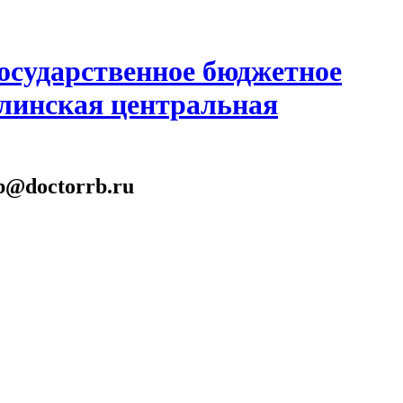
осударственное бюджетное
линская центральная
gb@doctorrb.ru