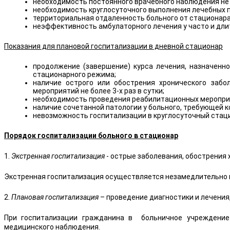
необходимость постоянного врачебного наблюдения не м
необходимость круглосуточного выполнения лечебных пр
территориальная отдаленность больного от стационара
неэффективность амбулаторного лечения у часто и дл
Показания для плановой госпитализации в дневной стационар
продолжение (завершение) курса лечения, назначенно
стационарного режима;
наличие острого или обострения хронического забо
мероприятий не более 3-х раз в сутки;
необходимость проведения реабилитационных мероприя
наличие сочетанной патологии у больного, требующей к
невозможность госпитализации в круглосуточный стаци
Порядок госпитализации больного в стационар
1.
Экстренная госпитализация
- острые заболевания, обострения
Экстренная госпитализация осуществляется незамедлительно н
2.
Плановая госпитализация
– проведение диагностики и лечения
При госпитализации гражданина в больничное учреждение 
медицинского наблюдения.