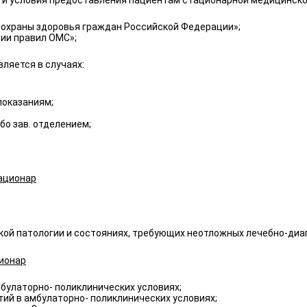
и условия предоставления пациентам стационарной медицинско
ах охраны здоровья граждан Российской Федерации»;
нии правил ОМС»;
ляется в случаях:
показаниям;
бо зав. отделением;
тационар
еской патологии и состояниях, требующих неотложных лечебно-диа
ционар
булаторно- поликлинических условиях;
ий в амбулаторно- поликлинических условиях;