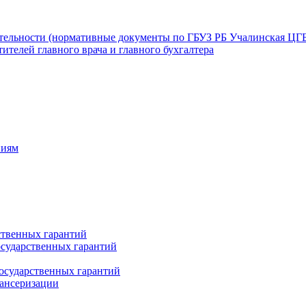
ятельности (нормативные документы по ГБУЗ РБ Учалинская ЦГ
ителей главного врача и главного бухгалтера
ниям
ственных гарантий
сударственных гарантий
осударственных гарантий
пансеризации