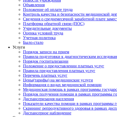
Новости учреждения
Объявления
Положение об оплате труда
Контроль качества и безопасности медицинской де
Сведения о среднемесячной заработной плате замест
Платформа обратной связи (ПОС)
Учредительные документы
Оценка условий труда
Учетная политика
Было-стало
Услуги
Порядок записи на прием
Правила подготовки к диагностическим исследова
Порядок госпитализации
Положение о предоставлении платных услуг
Правила предоставления платных услуг
Перечень платных услуг
Цены(тарифы) на медицинские услуги
Информация о видах медицинской помощи
Медицинская помощь в рамках программы государ
Порядок получения помощи в рамках программы го
Диспансеризация населения
Показатели качества помощи в рамках программы г
Скрининг репродуктивного здоровья в рамках дис
Диспансерное наблюдение