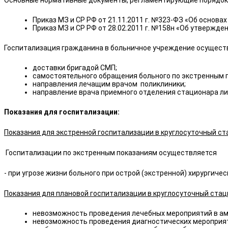
Основные нормативные документы, регламентирующие порядок 
Приказ МЗ и СР РФ от 21.11.2011 г. №323-ФЗ «Об основ
Приказ МЗ и СР РФ от 28.02.2011 г. №158н «Об утвержде
Госпитализация гражданина в больничное учреждение осуществ
доставки бригадой СМП;
самостоятельного обращения больного по экстренным 
направления лечащим врачом поликлиники;
направление врача приемного отделения стационара ли
Показания для госпитализации:
Показания для экстренной госпитализации в круглосуточный с
Госпитализации по экстренным показаниям осуществляется
- при угрозе жизни больного при острой (экстренной) хирургич
Показания для плановой госпитализации в круглосуточный ста
невозможность проведения лечебных мероприятий в ам
невозможность проведения диагностических мероприят