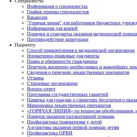
Специалисты
Информация о специалистах
График приема специалистов
Вакансии
"Горячая линия" для работников бюджетных учрежд
Информация для врачей
Порядки и стандарты оказания медицинской помо
Противодействие коррупции
Пациенту
Способ прикрепления к медицинской организации
Нормативно-правовые документы
Права и обязанности гражданина
Перечень жизненно необходимых и важнейших лек
Сведения о перечнях лекарственных препаратов
Отзывы
Страховые организации
Вопрос-ответ
Программа государственных гарантий
Памятка для граждан о гарантиях бесплатного ока
Маркировка лекарственных препаратов
«ГОРЯЧАЯ ЛИНИЯ» по вопросам обезболивания, н
Порядок оказания паллиативной помощи
Профилактика травматизма у детей
Алгоритмы оказания первой помощи детям
Профилактика ОРВИ