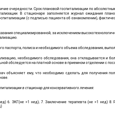
ичие очередности. Срок плановой госпитализации по абсолютным 
тализации. В стационаре заполняется журнал ожидания плано
спитализации (с подписью пациента об ознакомлении), фактическ
азания специализированной, за исключением высокотехнологично
ализацию.
ого паспорта, полиса и необходимого объема обследования, вып
тализацию, необходимого обследования, она откладывается и б
ьной обследуется на платной основе в приемном отделении с по
врач объясняет ему, что необходимо сделать для получения пол
нове.
питализации в стационар для консервативного лечения:
ед) 6. ЭКГ(не >1 нед); 7. Заключение терапевта (не >1 нед) 8.
д)