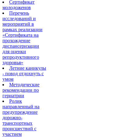
Сертификат
молодоженов
Перечень
исследований и
мероприятий в
рамках реализации
«Сертификата на
прохождение
диспансеризации
для оценки
репродуктивного
здоровья»
Летние каникулы
- повод отдохнуть с
умом
Методические
рекомендации по
гериатрии
Ролик
направленный на
предупреждение
дорожно-
транспортных
происшествий с
участием