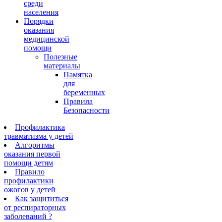
среди
населения
Порядки
оказания
медицинской
помощи
Полезные
материалы
Памятка
для
беременных
Правила
Безопасности
Профилактика
травматизма у детей
Алгоритмы
оказания первой
помощи детям
Правило
профилактики
ожогов у детей
Как защититься
от респираторных
заболеваний ?