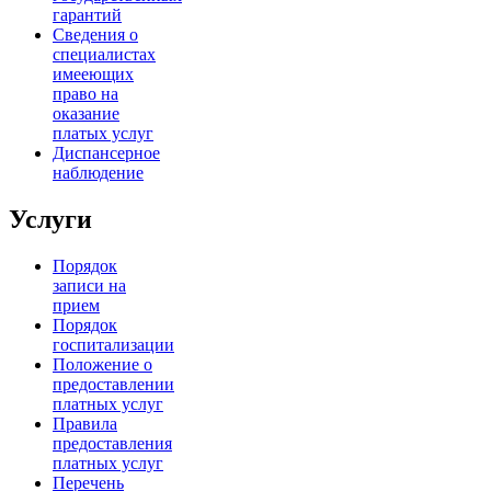
гарантий
Сведения о
специалистах
имееющих
право на
оказание
платых услуг
Диспансерное
наблюдение
Услуги
Порядок
записи на
прием
Порядок
госпитализации
Положение о
предоставлении
платных услуг
Правила
предоставления
платных услуг
Перечень