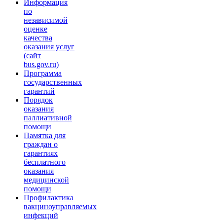
Информация
по
независимой
оценке
качества
оказания услуг
(сайт
bus.gov.ru)
Программа
государственных
гарантий
Порядок
оказания
паллиативной
помощи
Памятка для
граждан о
гарантиях
бесплатного
оказания
медицинской
помощи
Профилактика
вакциноуправляемых
инфекций