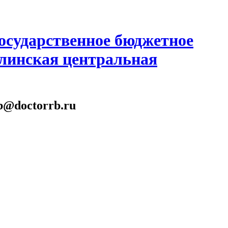
осударственное бюджетное
линская центральная
gb@doctorrb.ru