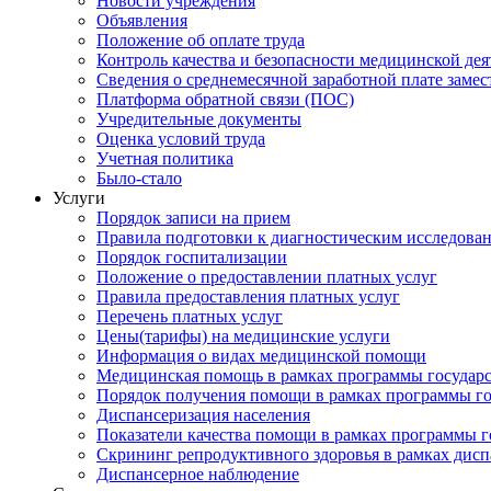
Новости учреждения
Объявления
Положение об оплате труда
Контроль качества и безопасности медицинской де
Сведения о среднемесячной заработной плате замест
Платформа обратной связи (ПОС)
Учредительные документы
Оценка условий труда
Учетная политика
Было-стало
Услуги
Порядок записи на прием
Правила подготовки к диагностическим исследова
Порядок госпитализации
Положение о предоставлении платных услуг
Правила предоставления платных услуг
Перечень платных услуг
Цены(тарифы) на медицинские услуги
Информация о видах медицинской помощи
Медицинская помощь в рамках программы государ
Порядок получения помощи в рамках программы го
Диспансеризация населения
Показатели качества помощи в рамках программы г
Скрининг репродуктивного здоровья в рамках дис
Диспансерное наблюдение