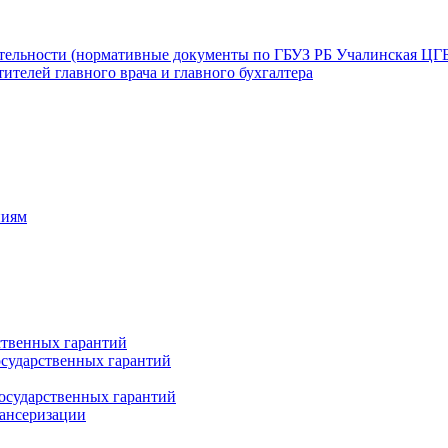
ятельности (нормативные документы по ГБУЗ РБ Учалинская ЦГ
ителей главного врача и главного бухгалтера
ниям
ственных гарантий
сударственных гарантий
осударственных гарантий
пансеризации