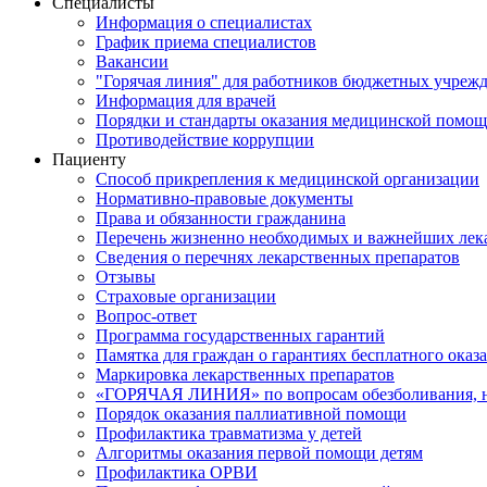
Специалисты
Информация о специалистах
График приема специалистов
Вакансии
"Горячая линия" для работников бюджетных учрежд
Информация для врачей
Порядки и стандарты оказания медицинской помо
Противодействие коррупции
Пациенту
Способ прикрепления к медицинской организации
Нормативно-правовые документы
Права и обязанности гражданина
Перечень жизненно необходимых и важнейших лек
Сведения о перечнях лекарственных препаратов
Отзывы
Страховые организации
Вопрос-ответ
Программа государственных гарантий
Памятка для граждан о гарантиях бесплатного ока
Маркировка лекарственных препаратов
«ГОРЯЧАЯ ЛИНИЯ» по вопросам обезболивания, н
Порядок оказания паллиативной помощи
Профилактика травматизма у детей
Алгоритмы оказания первой помощи детям
Профилактика ОРВИ