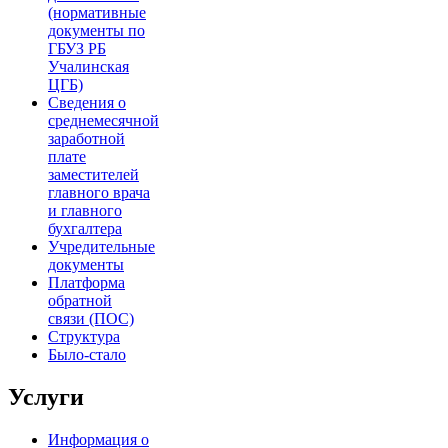
(нормативные
документы по
ГБУЗ РБ
Учалинская
ЦГБ)
Сведения о
среднемесячной
заработной
плате
заместителей
главного врача
и главного
бухгалтера
Учредительные
документы
Платформа
обратной
связи (ПОС)
Структура
Было-стало
Услуги
Информация о