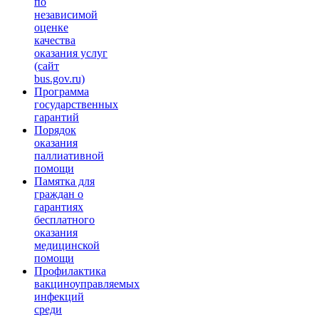
по
независимой
оценке
качества
оказания услуг
(сайт
bus.gov.ru)
Программа
государственных
гарантий
Порядок
оказания
паллиативной
помощи
Памятка для
граждан о
гарантиях
бесплатного
оказания
медицинской
помощи
Профилактика
вакциноуправляемых
инфекций
среди