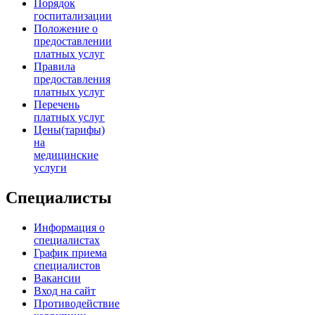
Порядок
госпитализации
Положение о
предоставлении
платных услуг
Правила
предоставления
платных услуг
Перечень
платных услуг
Цены(тарифы)
на
медицинские
услуги
Специалисты
Информация о
специалистах
График приема
специалистов
Вакансии
Вход на сайт
Противодействие