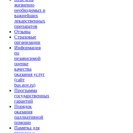
жизненно
необходимых и
важнейших
лекарственных
препаратов
Отзывы
Страховые
организации
Информация
по
независимой
оценке
качества
оказания услуг
(сайт
bus.gov.ru)
Программа
государственных
гарантий
Порядок
оказания
паллиативной
помощи
Памятка для