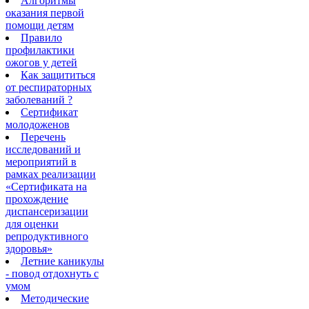
Алгоритмы
оказания первой
помощи детям
Правило
профилактики
ожогов у детей
Как защититься
от респираторных
заболеваний ?
Сертификат
молодоженов
Перечень
исследований и
мероприятий в
рамках реализации
«Сертификата на
прохождение
диспансеризации
для оценки
репродуктивного
здоровья»
Летние каникулы
- повод отдохнуть с
умом
Методические