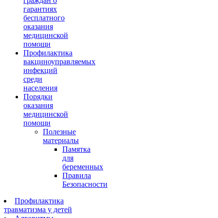
граждан о
гарантиях
бесплатного
оказания
медицинской
помощи
Профилактика
вакциноуправляемых
инфекций
среди
населения
Порядки
оказания
медицинской
помощи
Полезные
материалы
Памятка
для
беременных
Правила
Безопасности
Профилактика
травматизма у детей