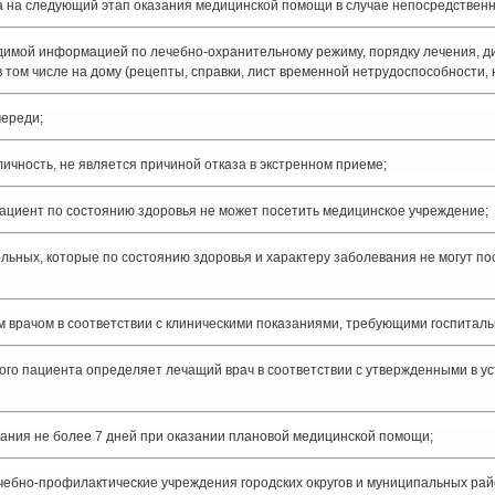
 на следующий этап оказания медицинской помощи в случае непосредственн
мой информацией по лечебно-охранительному режиму, порядку лечения, диа
том числе на дому (рецепты, справки, лист временной нетрудоспособности, н
череди;
ичность, не является причиной отказа в экстренном приеме;
 пациент по состоянию здоровья не может посетить медицинское учреждение;
ольных, которые по состоянию здоровья и характеру заболевания не могут 
врачом в соответствии с клиническими показаниями, требующими госпитальн
ого пациента определяет лечащий врач в соответствии с утвержденными в 
ания не более 7 дней при оказании плановой медицинской помощи;
ечебно-профилактические учреждения городских округов и муниципальных р