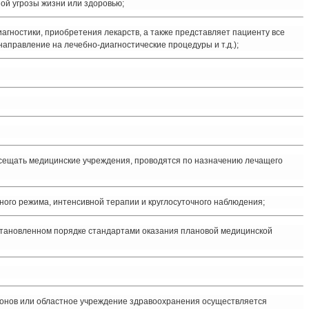
ой угрозы жизни или здоровью;
гностики, приобретения лекарств, а также представляет пациенту все
аправление на лечебно-диагностические процедуры и т.д.);
посещать медицинские учреждения, проводятся по назначению лечащего
ого режима, интенсивной терапии и круглосуточного наблюдения;
установленном порядке стандартами оказания плановой медицинской
айонов или областное учреждение здравоохранения осуществляется