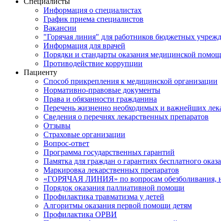
Специалисты
Информация о специалистах
График приема специалистов
Вакансии
"Горячая линия" для работников бюджетных учрежд
Информация для врачей
Порядки и стандарты оказания медицинской помо
Противодействие коррупции
Пациенту
Способ прикрепления к медицинской организации
Нормативно-правовые документы
Права и обязанности гражданина
Перечень жизненно необходимых и важнейших лек
Сведения о перечнях лекарственных препаратов
Отзывы
Страховые организации
Вопрос-ответ
Программа государственных гарантий
Памятка для граждан о гарантиях бесплатного ока
Маркировка лекарственных препаратов
«ГОРЯЧАЯ ЛИНИЯ» по вопросам обезболивания, н
Порядок оказания паллиативной помощи
Профилактика травматизма у детей
Алгоритмы оказания первой помощи детям
Профилактика ОРВИ