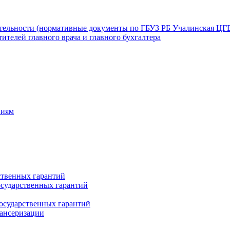
ятельности (нормативные документы по ГБУЗ РБ Учалинская ЦГ
ителей главного врача и главного бухгалтера
ниям
ственных гарантий
сударственных гарантий
осударственных гарантий
пансеризации