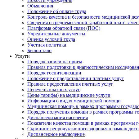
Новости учреждения
Объявления
Положение об оплате труда
Контроль качества и безопасности медицинской де
Сведения о среднемесячной заработной плате замест
Платформа обратной связи (ПОС)
Учредительные документы
Оценка условий труда
Учетная политика
Было-стало
Услуги
Порядок записи на прием
Правила подготовки к диагностическим исследова
Порядок госпитализации
Положение о предоставлении платных услуг
Правила предоставления платных услуг
Перечень платных услуг
Цены(тарифы) на медицинские услуги
Информация о видах медицинской помощи
Медицинская помощь в рамках программы государ
Порядок получения помощи в рамках программы го
Диспансеризация населения
Показатели качества помощи в рамках программы г
Скрининг репродуктивного здоровья в рамках дис
Диспансерное наблюдение