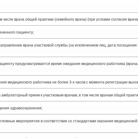
 числе врача общей практики (семейного врача) (при условии согласия врача
аченного пациенту;
аправлению врача участковой службы (за исключением лиц, дата посещения
пациенту предусматривается время ожидания медицинского работника (врача,
ия медицинского работника не более 3-х часов с момента регистрации вызо
 амбулаторный прием к участковым врачам, в том числе врачам общей практи
дения здравоохранения;
тложные мероприятия в соответствии со стандартами оказания медицинской