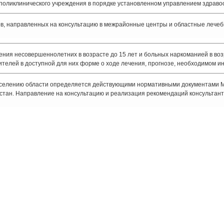
поликлинического учреждения в порядке установленном управлением здраво
в, направленных на консультацию в межрайонные центры и областные лечеб
ения несовершеннолетних в возрасте до 15 лет и больных наркоманией в возр
телей в доступной для них форме о ходе лечения, прогнозе, необходимом 
аселению области определяется действующими нормативными документами М
тан. Направление на консультацию и реализация рекомендаций консультанто