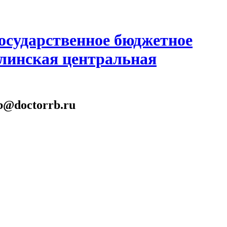
осударственное бюджетное
линская центральная
gb@doctorrb.ru